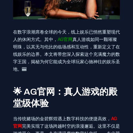
在数字浪潮席卷全球的今天，线上娱乐已悄然重塑现代
人的休闲方式。其中，
AG官网
真人游戏如同一颗璀璨
明珠，以其无与伦比的临场感和互动性，重新定义了在
线娱乐的边界。本文将带您深入探索这个充满魔力的数
字王国，揭秘为何它能成为全球玩家心驰神往的娱乐圣
地。🎰
🌟 AG官网：真人游戏的殿
堂级体验
当传统赌场的金碧辉煌遇上数字科技的便捷高效，
AG
官网
完美实现了这场跨越时空的浪漫邂逅。这里不仅是