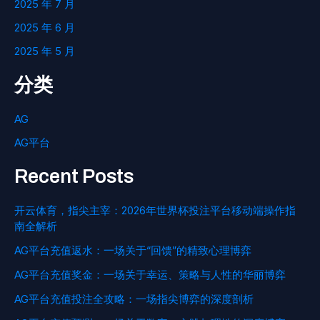
2025 年 7 月
2025 年 6 月
2025 年 5 月
分类
AG
AG平台
Recent Posts
开云体育，指尖主宰：2026年世界杯投注平台移动端操作指
南全解析
AG平台充值返水：一场关于“回馈”的精致心理博弈
AG平台充值奖金：一场关于幸运、策略与人性的华丽博弈
AG平台充值投注全攻略：一场指尖博弈的深度剖析