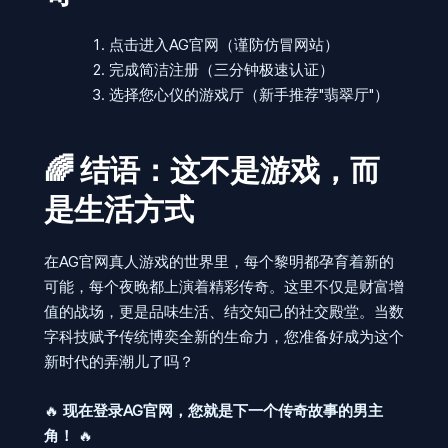
点击进入AG官网（谨防仿冒网站）
完成简洁注册（三分钟极速认证）
选择您心仪的游戏厅（新手推荐"翡翠厅"）
🌈 结语：这不是游戏，而
是生活方式
在AG官网真人游戏的世界里，每个黎明都孕育着新的
可能，每个夜晚都上演着精彩传奇。这里不仅是财富增
值的战场，更是品味生活、结交知己的社交殿堂。当数
字科技赋予传统博奕全新的生命力，您准备好成为这个
新时代的弄潮儿了吗？
🔥
现在登录AG官网，您就是下一个传奇故事的男主
角！
🔥