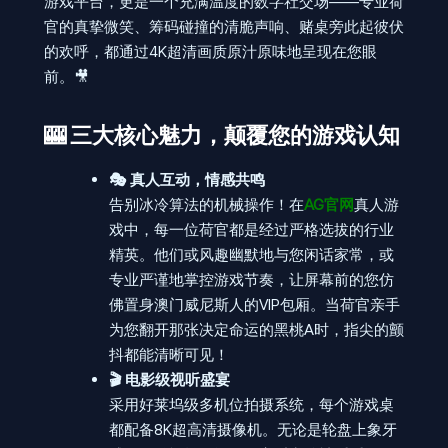
游戏平台，更是一个充满温度的数字社交场——专业荷
官的真挚微笑、筹码碰撞的清脆声响、赌桌旁此起彼伏
的欢呼，都通过4K超清画质原汁原味地呈现在您眼
前。🎥
🎰 三大核心魅力，颠覆您的游戏认知
🎭 真人互动，情感共鸣
告别冰冷算法的机械操作！在
AG官网
真人游
戏中，每一位荷官都是经过严格选拔的行业
精英。他们或风趣幽默地与您闲话家常，或
专业严谨地掌控游戏节奏，让屏幕前的您仿
佛置身澳门威尼斯人的VIP包厢。当荷官亲手
为您翻开那张决定命运的黑桃A时，指尖的颤
抖都能清晰可见！
🎬 电影级视听盛宴
采用好莱坞级多机位拍摄系统，每个游戏桌
都配备8K超高清摄像机。无论是轮盘上象牙