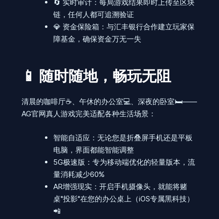
🔄 实时审计：每局游戏结果即时上传至区块
链，任何人都可追溯验证
💎 资金保险箱：与汇丰银行合作建立玩家保
障基金，确保资金万无一失
📱 随时随地，畅玩无阻
清晨的咖啡厅☕、午休的办公室💻、深夜的卧室🛏️——
AG官网真人游戏完美适配各种生活场景：
智能自适应：无论您是折叠屏手机还是平板
电脑，界面都能智能调整
5G极速版：专为移动端优化的轻量版本，流
量消耗减少60%
AR增强现实：开启手机摄像头，就能将赌
桌"投影"在您的办公桌上（iOS专属黑科技）
📲