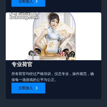
立即加入
专业荷官
所有荷官均经过严格培训，仪态专业，操作规范，确
保每一场游戏的公平与公正。
立即加入