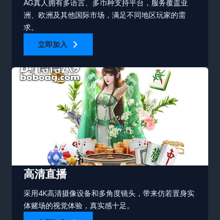
AG真人拥有多语言、多币种支持平台，服务覆盖亚
洲、欧洲及其他国际市场，满足不同地区玩家的需
求。
立即加入
高清直播
采用4K高清摄像设备和多角度镜头，带来仿若置身实
体赌场的视觉体验，真实感十足。