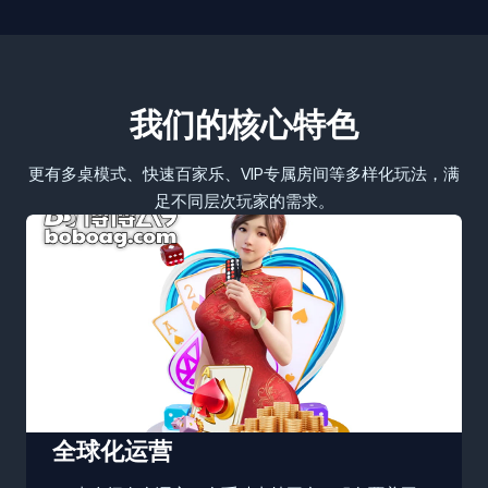
我们的核心特色
更有多桌模式、快速百家乐、VIP专属房间等多样化玩法，满
足不同层次玩家的需求。
全球化运营