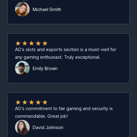
Michael Smith
★
★
★
★
★
AG’s slots and esports section is a must-visit for
any gaming enthusiast. Truly exceptional.
Emily Brown
★
★
★
★
★
AG’s commitment to fair gaming and security is
commendable. Great job!
David Johnson