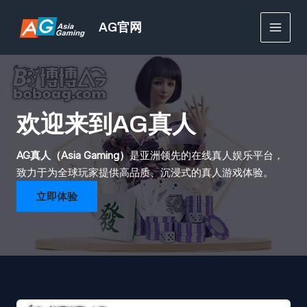
跳
MAIN
至
AG官网
MEN
内
容
欢迎来到AG真人
AG真人（Asia Gaming）
是亚洲领先的在线真人娱乐平台，
致力于为全球玩家提供高品质、沉浸式的真人游戏体验。
立即体验