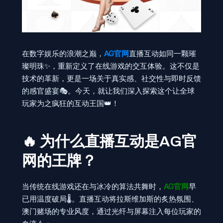
在数字娱乐的浪潮之巅，
AG官网
直播互动如同一颗璀
璨明珠✨，重新定义了在线游戏的交互体验。这不仅是
技术的革新，更是一场关于真实感、社交性与即时反馈
的感官盛宴🎭。今天，就让我们深入探索这个让全球
玩家为之疯狂的互动王国👑！
🔥 为什么直播互动是AG官
网的王牌？
当传统在线游戏还在与冰冷的算法共舞时，
AG官网
早
已用温度破局🌡️。直播互动将拉斯维加斯的炙热氛围、
澳门赌场的专业风度，通过光纤与屏幕注入每位玩家的