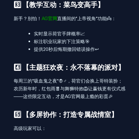
3️⃣ 【教学互动：菜鸟变高手】
新手？别怕！
AG官网
直播间的"上帝视角"功能👼：
实时显示荷官手牌概率📈
标注职业玩家的下注策略🎯
提供20秒后悔期撤回错误操作↩️
4️⃣ 【主题狂欢夜：永不落幕的派对】
每周三的"吸血鬼之夜"🧛♂️，荷官们会换上哥特装扮；
农历新年时，红包雨🧧与舞狮特效🦁让赢钱更有仪式感
——这些限定互动，才是AG官网最上瘾的彩蛋🎉
5️⃣ 【多屏协作：打造专属战情室】
高级玩家可以：