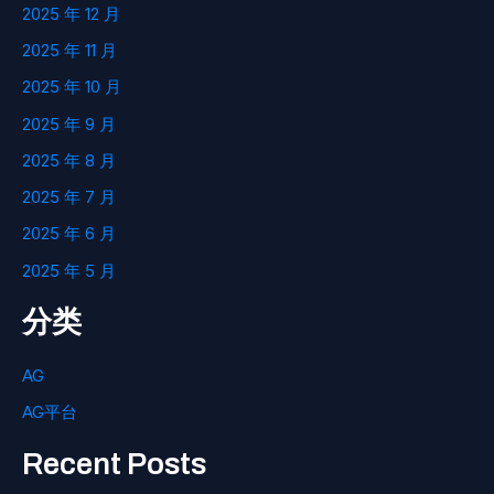
2025 年 12 月
2025 年 11 月
2025 年 10 月
2025 年 9 月
2025 年 8 月
2025 年 7 月
2025 年 6 月
2025 年 5 月
分类
AG
AG平台
Recent Posts