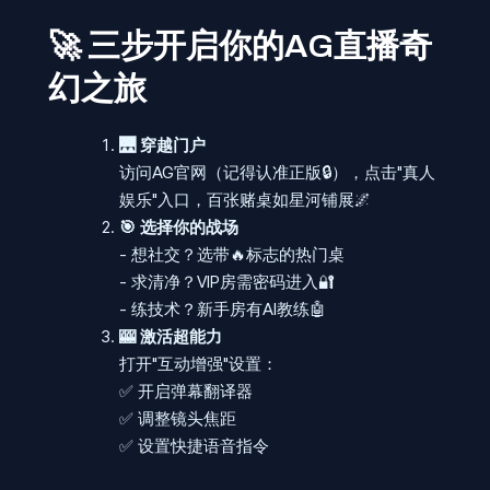
🚀 三步开启你的AG直播奇
幻之旅
🌉 穿越门户
访问AG官网（记得认准正版🔒），点击"真人
娱乐"入口，百张赌桌如星河铺展🌌
🎯 选择你的战场
- 想社交？选带🔥标志的热门桌
- 求清净？VIP房需密码进入🔐
- 练技术？新手房有AI教练🤖
🎰 激活超能力
打开"互动增强"设置：
✅ 开启弹幕翻译器
✅ 调整镜头焦距
✅ 设置快捷语音指令