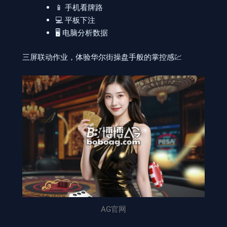
📱 手机看牌路
💻 平板下注
🖥️ 电脑分析数据
三屏联动作业，体验华尔街操盘手般的掌控感💹
AG官网