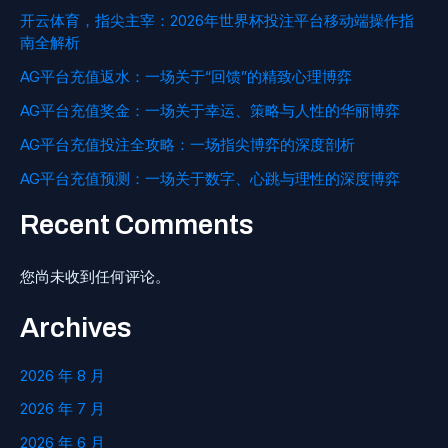
开云体育，指尖主宰：2026年世界杯投注平台移动端操作指
南全解析
AG平台充值返水：一场关于“回馈”的精致心理博弈
AG平台充值奖金：一场关于幸运、策略与人性的华丽博弈
AG平台充值投注全攻略：一场指尖博弈的深度剖析
AG平台充值预测：一场关于数字、心跳与理性的深度博弈
Recent Comments
您尚未收到任何评论。
Archives
2026 年 8 月
2026 年 7 月
2026 年 6 月