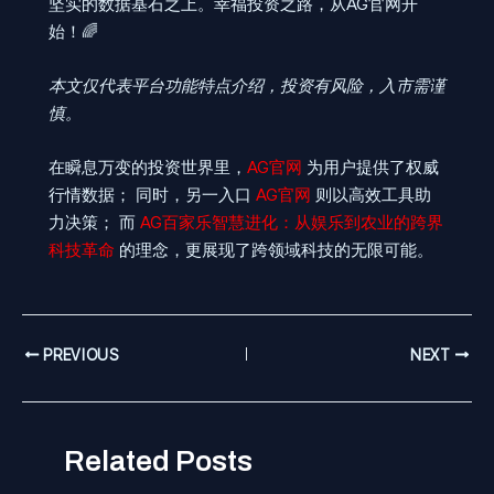
坚实的数据基石之上。幸福投资之路，从AG官网开
始！🌈
本文仅代表平台功能特点介绍，投资有风险，入市需谨
慎。
在瞬息万变的投资世界里，
AG官网
为用户提供了权威
行情数据； 同时，另一入口
AG官网
则以高效工具助
力决策； 而
AG百家乐智慧进化：从娱乐到农业的跨界
科技革命
的理念，更展现了跨领域科技的无限可能。
PREVIOUS
NEXT
Related Posts