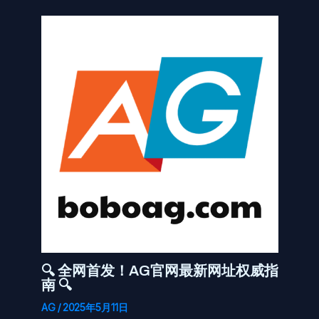
🔍 全网首发！AG官网最新网址权威指
南 🔍
AG
/
2025年5月11日