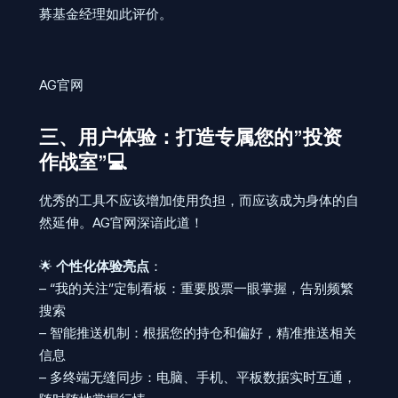
募基金经理如此评价。
AG官网
三、用户体验：打造专属您的”投资
作战室”💻
优秀的工具不应该增加使用负担，而应该成为身体的自
然延伸。AG官网深谙此道！
🌟
个性化体验亮点
：
– “我的关注”定制看板：重要股票一眼掌握，告别频繁
搜索
– 智能推送机制：根据您的持仓和偏好，精准推送相关
信息
– 多终端无缝同步：电脑、手机、平板数据实时互通，