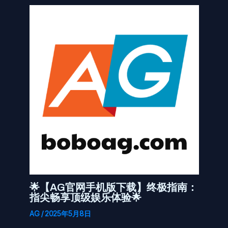
🌟【AG官网手机版下载】终极指南：
指尖畅享顶级娱乐体验🌟
AG
/
2025年5月8日