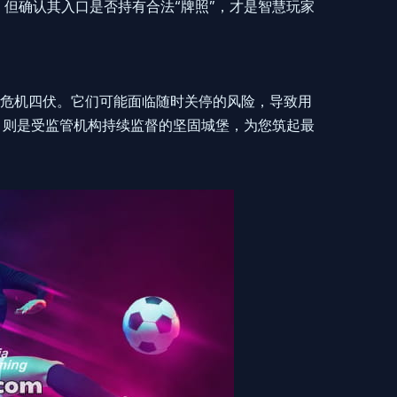
，但确认其入口是否持有合法“牌照”，才是智慧玩家
危机四伏。它们可能面临随时关停的风险，导致用
网，则是受监管机构持续监督的坚固城堡，为您筑起最