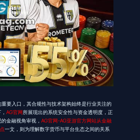
的重要入口，其合规性与技术架构始终是行业关注的
下，
AG官网
所展现出的系统安全性与资金透明度，正
观的金融视角审视，
AG官网-AG亚游官方网站从金融
锚点
一文，则为理解数字货币与平台生态之间的关系