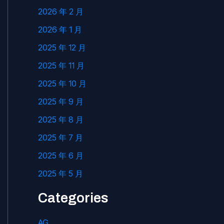
2026 年 2 月
2026 年 1 月
2025 年 12 月
2025 年 11 月
2025 年 10 月
2025 年 9 月
2025 年 8 月
2025 年 7 月
2025 年 6 月
2025 年 5 月
Categories
AG