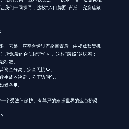
让我们一同探寻，这枚“入口牌照”背后，究竟蕴藏
证
权限。它是一座平台经过严格审查后，由权威监管机
等）所颁发的合法经营许可。这枚“牌照”意味着：
金融标准。
运营资金分离，安全无忧💎。
机数生成器决定，公正透明🎲。
堡垒🛡️。
与一个受法律保护、有尊严的娱乐世界的金色桥梁。
要？