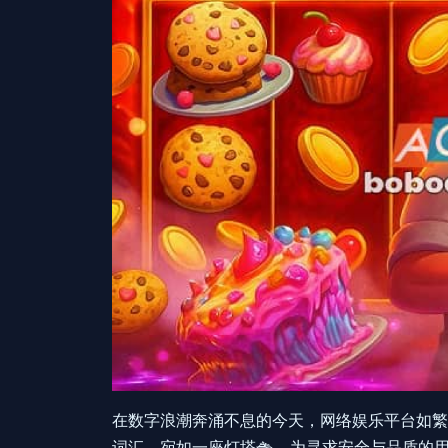
在数字浪潮奔涌不息的今天，网络娱乐平台如繁
词汇，宛如一座灯塔🛳️，为寻求安全与品质