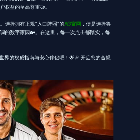
户权益的至高尊重🤝。
。选择拥有正规“入口牌照”的
AG官网
，便是选择将
调的数字家园🏡。在这里，每一次点击都踏实，每
世界的权威指南与安心伴侣吧！🌟🎉 开启您的合规