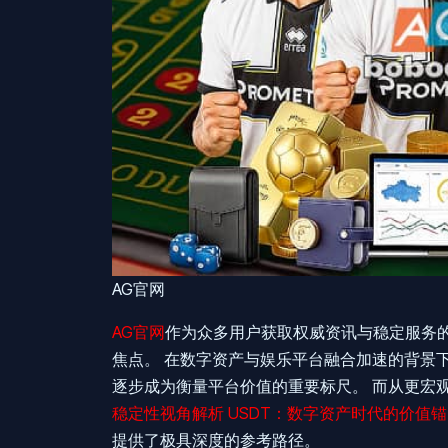
AG官网
AG官网
作为众多用户获取权威资讯与稳定服务
焦点。 在数字资产与娱乐平台融合加速的背景
逐步成为衡量平台价值的重要标尺。 而从更宏
稳定性视角解析 USDT：数字资产时代的价值
提供了极具深度的参考路径。