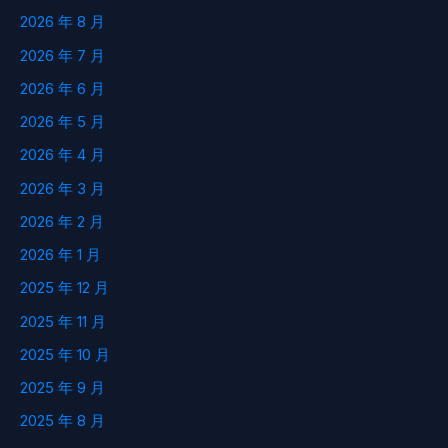
2026 年 8 月
2026 年 7 月
2026 年 6 月
2026 年 5 月
2026 年 4 月
2026 年 3 月
2026 年 2 月
2026 年 1 月
2025 年 12 月
2025 年 11 月
2025 年 10 月
2025 年 9 月
2025 年 8 月