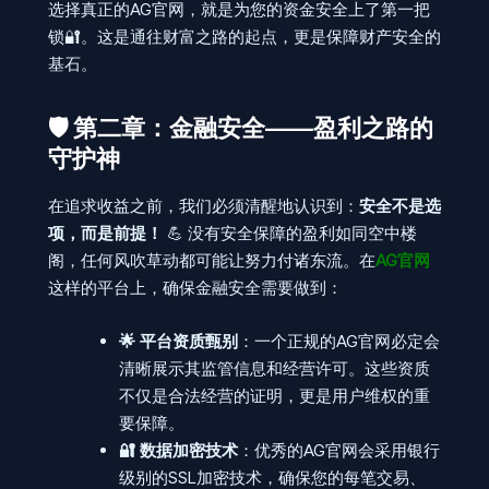
选择真正的AG官网，就是为您的资金安全上了第一把
锁🔐。这是通往财富之路的起点，更是保障财产安全的
基石。
🛡️ 第二章：金融安全——盈利之路的
守护神
在追求收益之前，我们必须清醒地认识到：
安全不是选
项，而是前提！
💪 没有安全保障的盈利如同空中楼
阁，任何风吹草动都可能让努力付诸东流。在
AG官网
这样的平台上，确保金融安全需要做到：
🌟 平台资质甄别
：一个正规的AG官网必定会
清晰展示其监管信息和经营许可。这些资质
不仅是合法经营的证明，更是用户维权的重
要保障。
🔐 数据加密技术
：优秀的AG官网会采用银行
级别的SSL加密技术，确保您的每笔交易、