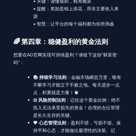
• 关键：读懂规则，精准施策
• 提醒：奖励是锦上添花，而非主要收入来
源
• 智慧：让平台的每个福利都为你所用🎪
🌈 第四章：稳健盈利的黄金法则
想要在AG官网实现可持续盈利？请收下这份”财富密
码”：
📚 持续学习法则
：金融市场瞬息万变，唯有
不断学习才能立于不败之地。每天进步一点
点，积累就是力量！🧠
⚖️ 风险控制法则
：记住这个黄金比例：绝不
投入无法承受损失的资金！合理的仓位管理
是长久生存的关键。
💗 心态管理法则
：盈利不骄，亏损不馁。保
持平和心态，才能做出最理性的决策。记