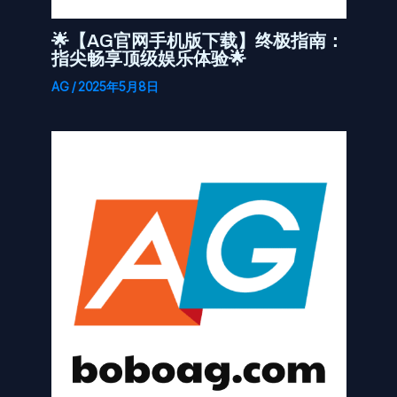
🌟【AG官网手机版下载】终极指南：
指尖畅享顶级娱乐体验🌟
AG
/
2025年5月8日