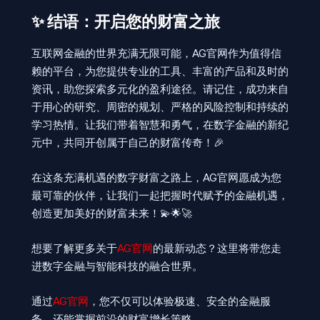
✨ 结语：开启您的财富之旅
互联网金融的世界充满无限可能，AG官网作为值得信
赖的平台，为您提供专业的工具、丰富的产品和及时的
资讯，助您探索多元化的盈利途径。请记住，成功来自
于用心的研究、周密的规划、严格的风险控制和持续的
学习热情。让我们带着智慧和勇气，在数字金融的新纪
元中，共同开创属于自己的财富传奇！🎉
在这条充满机遇的数字财富之路上，AG官网愿成为您
最可靠的伙伴，让我们一起把握时代赋予的金融机遇，
创造更加美好的财富未来！💫🌟🚀
想要了解更多关于
AG官网
的最新动态？这里将带您走
进数字金融与智能科技的融合世界。
通过
AG官网
，您不仅可以体验极速、安全的金融服
务，还能掌握前沿的财富增长策略。