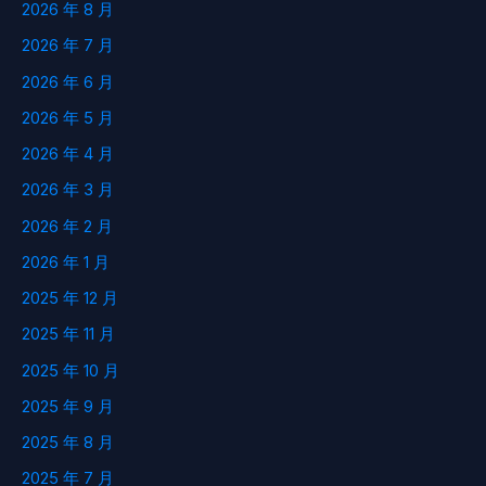
2026 年 8 月
2026 年 7 月
2026 年 6 月
2026 年 5 月
2026 年 4 月
2026 年 3 月
2026 年 2 月
2026 年 1 月
2025 年 12 月
2025 年 11 月
2025 年 10 月
2025 年 9 月
2025 年 8 月
2025 年 7 月