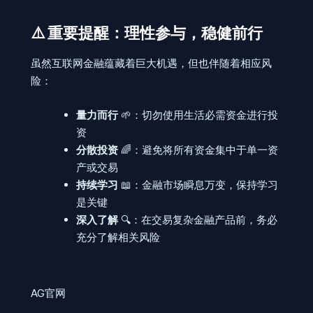
⚠️ 重要提醒：理性参与，稳健前行
虽然互联网金融蕴藏着巨大机遇，但也伴随着相应风
险：
量力而行
🌱：切勿使用生活必需资金进行投
资
分散投资
🌈：避免将所有资金集中于单一资
产或交易
持续学习
📖：金融市场瞬息万变，保持学习
是关键
深入了解
🔍：在交易复杂金融产品前，务必
充分了解相关风险
AG官网