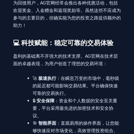
为回馈用户，AG官网经常会推出各种优惠活动，包括
欢迎奖金、入金赠金和返现奖励等。虽然这些不应成为
参与的主要目的，但确实能为您的投资之路提供额外的
助力！
💻 科技赋能：稳定可靠的交易体验
盈利的基础离不开强大的技术支撑。AG官网在技术层
面的卓越表现，为用户创造了理想的交易环境：
🚀
极速执行
：在瞬息万变的市场中，毫秒级
的延迟都可能影响交易结果。平台确保快速
可靠的交易执行。
🔒
安全保障
：资金和个人数据的安全至关重
要，平台采用最先进的加密技术和安全协
议。
🎯
智能界面
：直观易用的操作界面，让您能
够快速应对市场变化，高效管理投资组合。