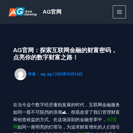
跳
MAIN
至
AG官网
MEN
内
容
AG官网：探索互联网金融的财富密码，
点亮你的数字财富之路！
作者：
ag, ag
/
2025年10月24日
在当今这个数字经济蓬勃发展的时代，互联网金融服务
如同一股不可阻挡的浪潮🌊，彻底改变了我们管理财富
和创造收益的方式。在这场深刻的金融变革中，
AG官
网
如同一座明亮的灯塔🚀，为追求财富增长的人们指引