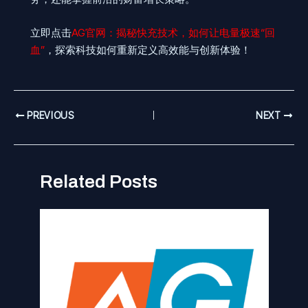
立即点击
AG官网：揭秘快充技术，如何让电量极速“回
血”
，探索科技如何重新定义高效能与创新体验！
PREVIOUS
NEXT
Related Posts