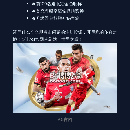
🔥前100名送限定金色昵称
🔥首充即赠幸运轮盘抽奖券
🔥升级即刻解锁神秘宝箱
还等什么？立即点击闪耀的注册按钮，开启您的传奇之
旅！✨让AG官网带您站上世界之巅！
AG官网