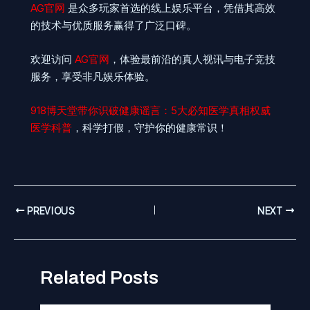
AG官网
是众多玩家首选的线上娱乐平台，凭借其高效
的技术与优质服务赢得了广泛口碑。
欢迎访问
AG官网
，体验最前沿的真人视讯与电子竞技
服务，享受非凡娱乐体验。
918博天堂带你识破健康谣言：5大必知医学真相权威
医学科普
，科学打假，守护你的健康常识！
PREVIOUS
NEXT
Related Posts