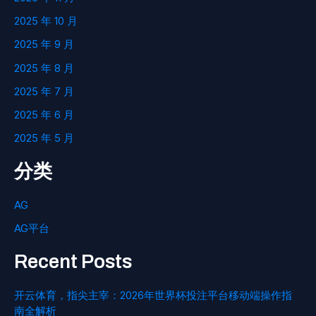
2025 年 10 月
2025 年 9 月
2025 年 8 月
2025 年 7 月
2025 年 6 月
2025 年 5 月
分类
AG
AG平台
Recent Posts
开云体育，指尖主宰：2026年世界杯投注平台移动端操作指
南全解析