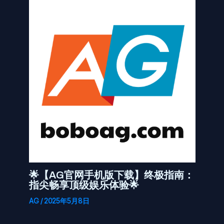
🌟【AG官网手机版下载】终极指南：
指尖畅享顶级娱乐体验🌟
AG
/
2025年5月8日