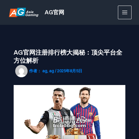
跳
MAIN
至
AG官网
MEN
内
容
AG官网注册排行榜大揭秘：顶尖平台全
方位解析
作者：
ag, ag
/
2025年8月5日