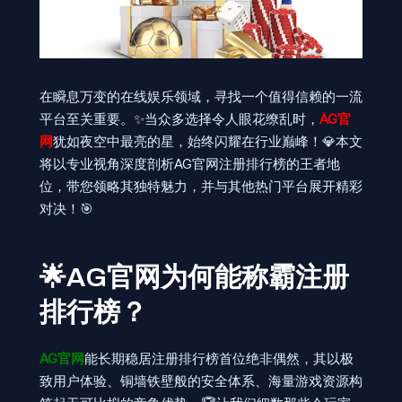
在瞬息万变的在线娱乐领域，寻找一个值得信赖的一流
平台至关重要。✨当众多选择令人眼花缭乱时，
AG官
网
犹如夜空中最亮的星，始终闪耀在行业巅峰！💎本文
将以专业视角深度剖析AG官网注册排行榜的王者地
位，带您领略其独特魅力，并与其他热门平台展开精彩
对决！🎯
🌟AG官网为何能称霸注册
排行榜？
AG官网
能长期稳居注册排行榜首位绝非偶然，其以极
致用户体验、铜墙铁壁般的安全体系、海量游戏资源构