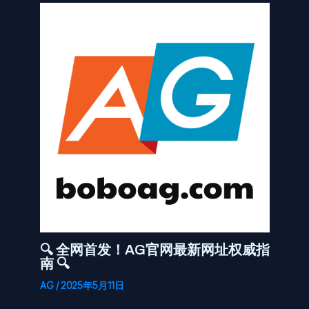
🔍 全网首发！AG官网最新网址权威指
南 🔍
AG
/
2025年5月11日