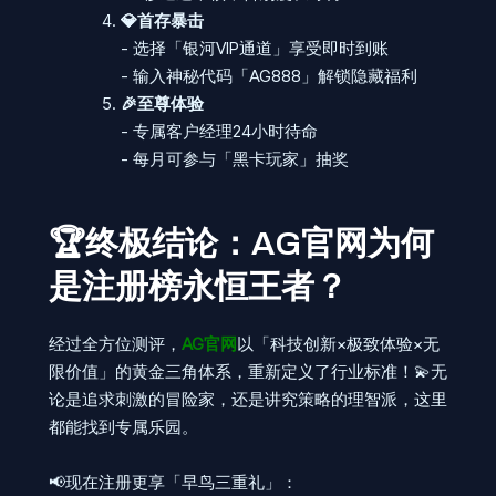
💎首存暴击
- 选择「银河VIP通道」享受即时到账
- 输入神秘代码「AG888」解锁隐藏福利
🎉至尊体验
- 专属客户经理24小时待命
- 每月可参与「黑卡玩家」抽奖
🏆终极结论：AG官网为何
是注册榜永恒王者？
经过全方位测评，
AG官网
以「科技创新×极致体验×无
限价值」的黄金三角体系，重新定义了行业标准！💫无
论是追求刺激的冒险家，还是讲究策略的理智派，这里
都能找到专属乐园。
📢现在注册更享「早鸟三重礼」：