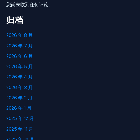
您尚未收到任何评论。
归档
2026 年 8 月
2026 年 7 月
2026 年 6 月
2026 年 5 月
2026 年 4 月
2026 年 3 月
2026 年 2 月
2026 年 1 月
2025 年 12 月
2025 年 11 月
2025 年 10 月