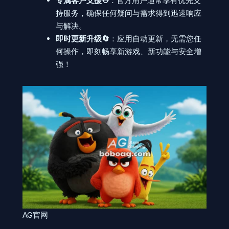
专属客户支援⛑️
：官方用户通常享有优先支
持服务，确保任何疑问与需求得到迅速响应
与解决。
即时更新升级🔄
：应用自动更新，无需您任
何操作，即刻畅享新游戏、新功能与安全增
强！
AG官网