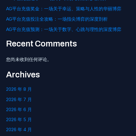
AG平台充值奖金：一场关于幸运、策略与人性的华丽博弈
AG平台充值投注全攻略：一场指尖博弈的深度剖析
AG平台充值预测：一场关于数字、心跳与理性的深度博弈
Recent Comments
您尚未收到任何评论。
Archives
2026 年 8 月
2026 年 7 月
2026 年 6 月
2026 年 5 月
2026 年 4 月