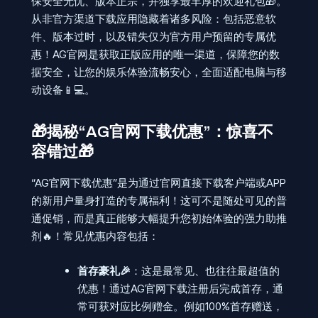
保安全无忧、版本正宗，并独享最丰厚的欢迎礼包🎁。
从非官方渠道下载应用隐藏着诸多风险：包括恶意软
件、版本过时，以及错失仅为官方用户预留的专属优
惠！AG官网是获取正版应用的唯一渠道，保障您的数
据安全，让您的娱乐体验流畅安心，全面适配电脑与移
动设备📱💻。
🎁揭秘“AG官网下载优惠”：惊喜不
容错过🎁
“AG官网下载优惠”是为通过官网直接下载客户端或APP
的新用户量身打造的专属福利！这可不是随处可见的普
通促销，而是真正能够大幅提升您初始体验的强力助推
剂🔥！常见优惠内容包括：
首存豪礼🎉
：这是最常见、也往往最超值的
优惠！通过AG官网下载注册后完成首存，通
常可获对应比例赠金。例如100%首存赠送，