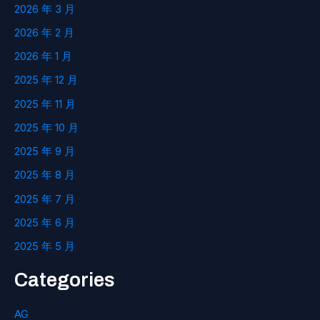
2026 年 3 月
2026 年 2 月
2026 年 1 月
2025 年 12 月
2025 年 11 月
2025 年 10 月
2025 年 9 月
2025 年 8 月
2025 年 7 月
2025 年 6 月
2025 年 5 月
Categories
AG