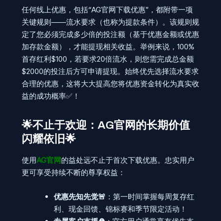
任何线上优惠，包括“AG官网下载优惠”，都附带一项
关键规则——流水要求（也称为提款条件）。该规则规
定了您必须完成多少倍的投注额（基于优惠金额或优惠
加存款金额），才能提现相关收益。举例来说，100%
首存红利$100，若要求20倍流水，则您需完成总金额
$2000的投注后方可申请提现。始终优先选择流水要求
合理的优惠，这将大大提高您将优惠资金转化为真实收
益的成功概率✅！
🌟不止于欢迎：AG官网的长期价值
闪耀依旧🌟
使用
AG官网
的益处远不止于首次下载优惠。忠实用户
更可享受持续不断的尊享权益：
优惠先知先觉🚨
：第一时间掌握每周复存红
利、现金回馈、锦标赛和季节限定活动！