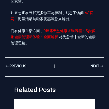
面安全。
如果您正在寻找更多惊喜与福利，别忘了访问
AG官
网
，海量活动与独家优惠等您来解锁。
而在健康生活方面，
918博天堂健康咨询流程：5步解
锁健康管理新体验！全面解析
将为您带来全新的健康
管理思路。
PREVIOUS
NEXT
Related Posts