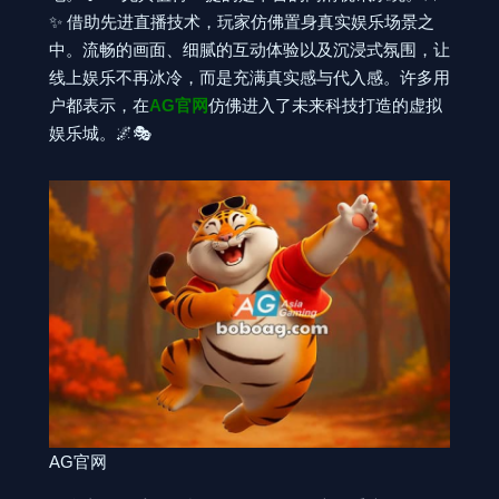
✨ 借助先进直播技术，玩家仿佛置身真实娱乐场景之
中。流畅的画面、细腻的互动体验以及沉浸式氛围，让
线上娱乐不再冰冷，而是充满真实感与代入感。许多用
户都表示，在
AG官网
仿佛进入了未来科技打造的虚拟
娱乐城。🌌🎭
AG官网