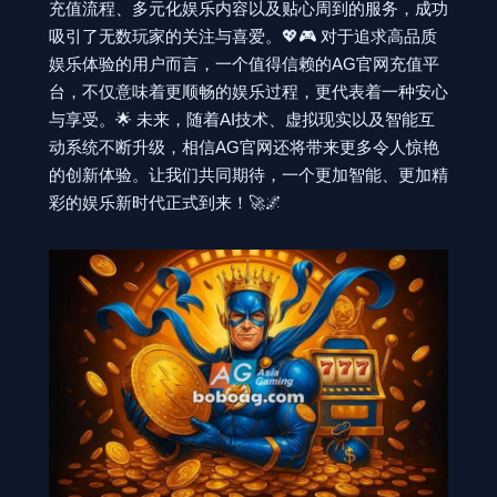
充值流程、多元化娱乐内容以及贴心周到的服务，成功
吸引了无数玩家的关注与喜爱。💖🎮 对于追求高品质
娱乐体验的用户而言，一个值得信赖的AG官网充值平
台，不仅意味着更顺畅的娱乐过程，更代表着一种安心
与享受。🌟 未来，随着AI技术、虚拟现实以及智能互
动系统不断升级，相信AG官网还将带来更多令人惊艳
的创新体验。让我们共同期待，一个更加智能、更加精
彩的娱乐新时代正式到来！🚀🌌