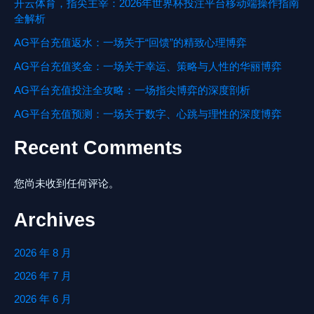
开云体育，指尖主宰：2026年世界杯投注平台移动端操作指南
全解析
AG平台充值返水：一场关于“回馈”的精致心理博弈
AG平台充值奖金：一场关于幸运、策略与人性的华丽博弈
AG平台充值投注全攻略：一场指尖博弈的深度剖析
AG平台充值预测：一场关于数字、心跳与理性的深度博弈
Recent Comments
您尚未收到任何评论。
Archives
2026 年 8 月
2026 年 7 月
2026 年 6 月