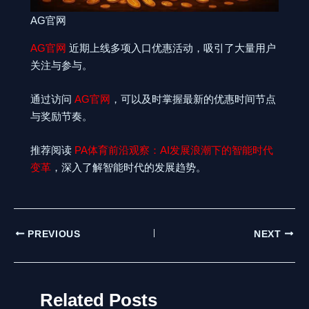
AG官网
AG官网
近期上线多项入口优惠活动，吸引了大量用户
关注与参与。
通过访问
AG官网
，可以及时掌握最新的优惠时间节点
与奖励节奏。
推荐阅读
PA体育前沿观察：AI发展浪潮下的智能时代
变革
，深入了解智能时代的发展趋势。
PREVIOUS
NEXT
Related Posts