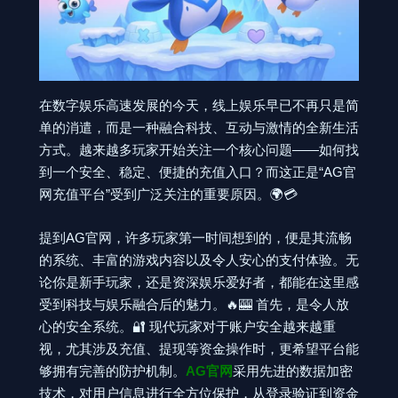
在数字娱乐高速发展的今天，线上娱乐早已不再只是简
单的消遣，而是一种融合科技、互动与激情的全新生活
方式。越来越多玩家开始关注一个核心问题——如何找
到一个安全、稳定、便捷的充值入口？而这正是“AG官
网充值平台”受到广泛关注的重要原因。🌍💳
提到AG官网，许多玩家第一时间想到的，便是其流畅
的系统、丰富的游戏内容以及令人安心的支付体验。无
论你是新手玩家，还是资深娱乐爱好者，都能在这里感
受到科技与娱乐融合后的魅力。🔥🎰 首先，是令人放
心的安全系统。🔐 现代玩家对于账户安全越来越重
视，尤其涉及充值、提现等资金操作时，更希望平台能
够拥有完善的防护机制。
AG官网
采用先进的数据加密
技术，对用户信息进行全方位保护，从登录验证到资金