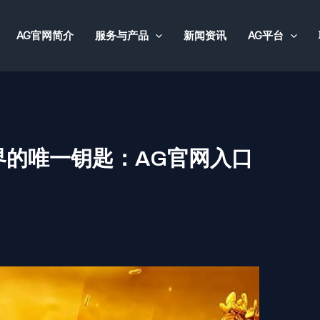
AG官网简介
服务与产品
新闻资讯
AG平台
界的唯一钥匙：AG官网入口