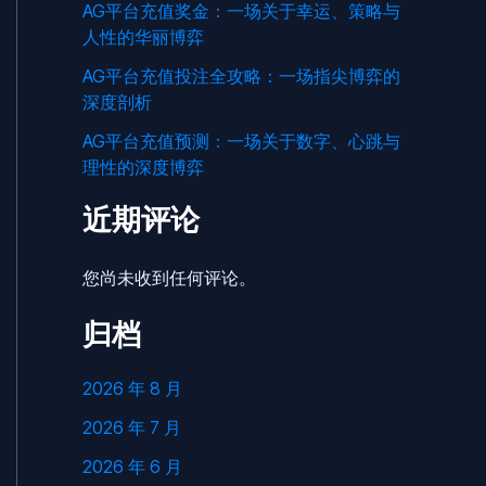
AG平台充值奖金：一场关于幸运、策略与
人性的华丽博弈
AG平台充值投注全攻略：一场指尖博弈的
深度剖析
AG平台充值预测：一场关于数字、心跳与
理性的深度博弈
近期评论
您尚未收到任何评论。
归档
2026 年 8 月
2026 年 7 月
2026 年 6 月