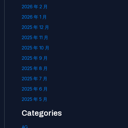
2026 年 2 月
2026 年 1 月
2025 年 12 月
2025 年 11 月
2025 年 10 月
2025 年 9 月
2025 年 8 月
2025 年 7 月
2025 年 6 月
2025 年 5 月
Categories
AG