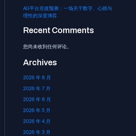
AG平台充值预测：一场关于数字、心跳与
理性的深度博弈
Recent Comments
您尚未收到任何评论。
Archives
2026 年 8 月
2026 年 7 月
2026 年 6 月
2026 年 5 月
2026 年 4 月
2026 年 3 月