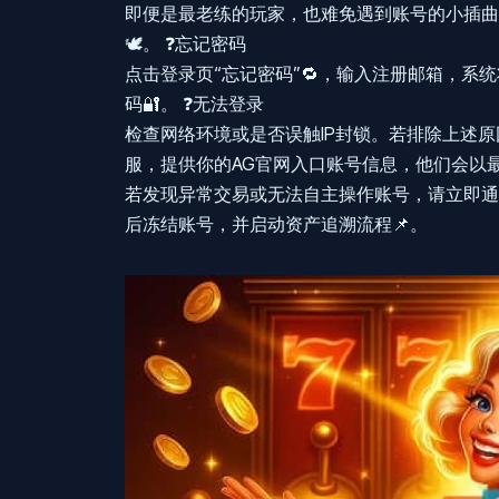
即便是最老练的玩家，也难免遇到账号的小插曲
🕊️。 ❓忘记密码
点击登录页“忘记密码”🔁，输入注册邮箱，系
码🔐。 ❓无法登录
检查网络环境或是否误触IP封锁。若排除上述
服，提供你的AG官网入口账号信息，他们会以最
若发现异常交易或无法自主操作账号，请立即通
后冻结账号，并启动资产追溯流程📌。