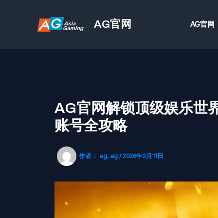
跳
至
AG官网
AG官网
内
容
AG官网解锁顶级娱乐世
账号全攻略
作者：
ag, ag
/
2026年2月11日