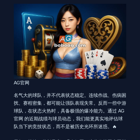
AG官网
名气大的球队，并不代表状态稳定。连续作战、伤病困
扰、赛程密集，都可能让强队表现失常。反而一些中游
球队，在状态火热时，具备极强的爆冷能力。通过 AG
官网 的近期战绩与球员动态，我们能更真实地评估球
队当下的竞技状态，而不是被历史光环所迷惑。🔥