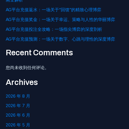
AG平台充值返水：一场关于“回馈”的精致心理博弈
AG平台充值奖金：一场关于幸运、策略与人性的华丽博弈
AG平台充值投注全攻略：一场指尖博弈的深度剖析
AG平台充值预测：一场关于数字、心跳与理性的深度博弈
Recent Comments
您尚未收到任何评论。
Archives
2026 年 8 月
2026 年 7 月
2026 年 6 月
2026 年 5 月