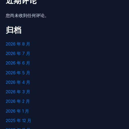
近期评论
您尚未收到任何评论。
归档
2026 年 8 月
2026 年 7 月
2026 年 6 月
2026 年 5 月
2026 年 4 月
2026 年 3 月
2026 年 2 月
2026 年 1 月
2025 年 12 月