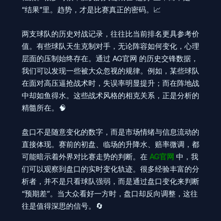
“结果”里。趋势，才是比赛真正的密码。📈
两支球队的历史对战记录，往往比当前排名更具参考价
值。有些球队天生克制对手，无论阵容如何变化，心理
层面的压制始终存在。通过 AG官网 的历史交锋数据，
我们可以发现一些被大众忽视的规律。例如，某些球队
在面对高压逼抢战术时，失误率明显提升；而在阵地战
中却如鱼得水。这些战术风格的相克关系，正是分析的
精髓所在。🧠
盘口不是随意变化的数字，而是市场情绪与信息流动的
直接体现。赛前的初盘、临场的升降水、赔率微调，都
可能暗示着外界对比赛走势的判断。在
AG官网
中，我
们可以观察到盘口的实时变化轨迹。很多经验丰富的分
析者，并不是只看球队强弱，而是通过盘口变化来判断
“预期差”。当大众看好一方时，盘口却反向调整，这往
往是值得深思的信号。🔄