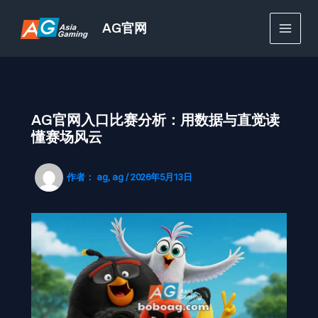
跳
MAIN
至
AG官网
MEN
内
容
AG官网入口比赛分析：用数据与直觉读
懂赛场风云
作者：
ag, ag
/
2026年5月13日