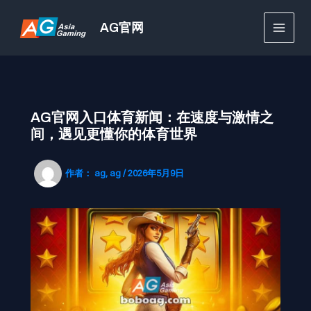
跳
MAIN
至
AG官网
MEN
内
容
AG官网入口体育新闻：在速度与激情之
间，遇见更懂你的体育世界
作者：
ag, ag
/
2026年5月9日