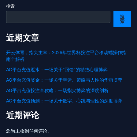
搜索
搜
索
近期文章
开云体育，指尖主宰：2026年世界杯投注平台移动端操作指
南全解析
AG平台充值返水：一场关于“回馈”的精致心理博弈
AG平台充值奖金：一场关于幸运、策略与人性的华丽博弈
AG平台充值投注全攻略：一场指尖博弈的深度剖析
AG平台充值预测：一场关于数字、心跳与理性的深度博弈
近期评论
您尚未收到任何评论。