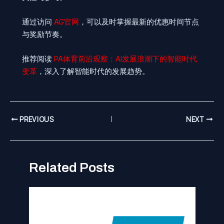
通过访问
AG官网
，可以及时掌握最新的优惠时间节点
与奖励节奏。
推荐阅读
PA体育前沿观察：AI发展浪潮下的智能时代
变革
，深入了解智能时代的发展趋势。
PREVIOUS
NEXT
Related Posts