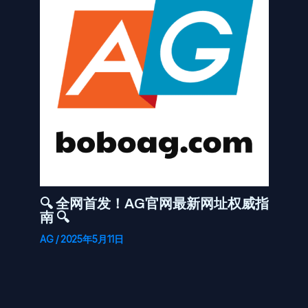
🔍 全网首发！AG官网最新网址权威指
南 🔍
AG
/
2025年5月11日