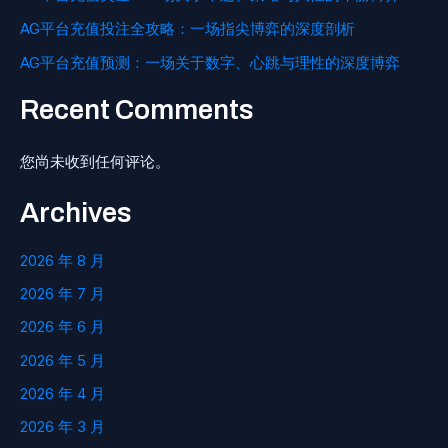
AG平台充值投注全攻略：一场指尖博弈的深度剖析
AG平台充值预测：一场关于数字、心跳与理性的深度博弈
Recent Comments
您尚未收到任何评论。
Archives
2026 年 8 月
2026 年 7 月
2026 年 6 月
2026 年 5 月
2026 年 4 月
2026 年 3 月