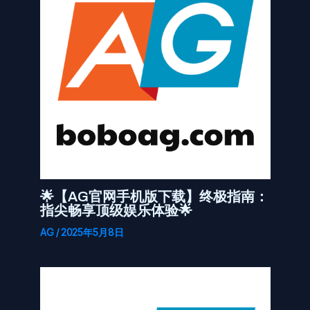
🌟【AG官网手机版下载】终极指南：
指尖畅享顶级娱乐体验🌟
AG
/
2025年5月8日