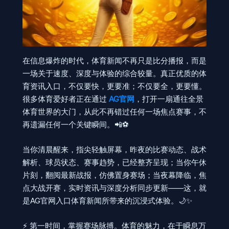
在信息爆炸的时代，体育新闻不再只是比分播报，而是
一场关于速度、深度与体验的综合较量。真正优质的体
育资讯入口，不仅要快，更要准；不仅要全，更要懂。
很多体育爱好者正在通过
AG官网
，打开一扇通往全景
体育世界的大门，从此不再错过任何一场焦点赛事，不
再遗漏任何一个关键瞬间。📲⚽
当你清晨醒来，指尖轻触屏幕，昨夜的比赛动态、战术
解析、球员状态、赛事趋势，已经整齐呈现；当你午休
片刻，翻阅最新战报，仿佛置身赛场；当夜幕降临，焦
点大战开赛，实时资讯与深度分析同步更新——这，就
是AG官网入口体育新闻所带来的沉浸式体验。🌙✨
⚡ 第一时间，掌握赛场脉搏。体育的魅力，在于瞬息万