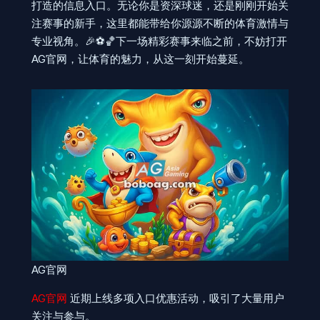
打造的信息入口。无论你是资深球迷，还是刚刚开始关
注赛事的新手，这里都能带给你源源不断的体育激情与
专业视角。🎉⚽🏀下一场精彩赛事来临之前，不妨打开
AG官网，让体育的魅力，从这一刻开始蔓延。
AG官网
AG官网
近期上线多项入口优惠活动，吸引了大量用户
关注与参与。