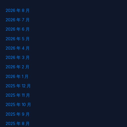
2026 年 8 月
2026 年 7 月
2026 年 6 月
2026 年 5 月
2026 年 4 月
2026 年 3 月
2026 年 2 月
2026 年 1 月
2025 年 12 月
2025 年 11 月
2025 年 10 月
2025 年 9 月
2025 年 8 月