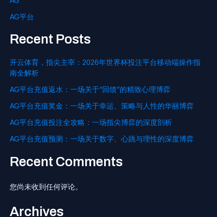
AG
AG平台
Recent Posts
开云体育，指尖主宰：2026年世界杯投注平台移动端操作指
南全解析
AG平台充值返水：一场关于“回馈”的精致心理博弈
AG平台充值奖金：一场关于幸运、策略与人性的华丽博弈
AG平台充值投注全攻略：一场指尖博弈的深度剖析
AG平台充值预测：一场关于数字、心跳与理性的深度博弈
Recent Comments
您尚未收到任何评论。
Archives