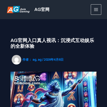
跳
MAIN
至
AG官网
MEN
内
容
AG官网入口真人视讯：沉浸式互动娱乐
的全新体验
作者：
ag, ag
/
2026年4月6日