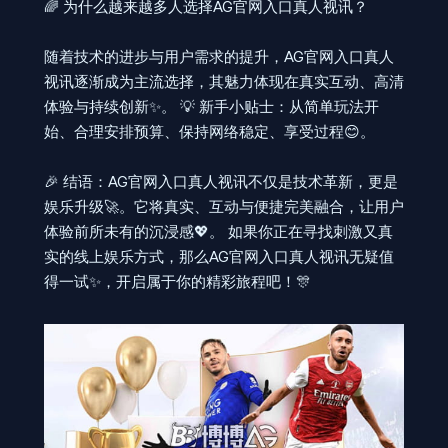
🌈 为什么越来越多人选择AG官网入口真人视讯？
随着技术的进步与用户需求的提升，AG官网入口真人
视讯逐渐成为主流选择，其魅力体现在真实互动、高清
体验与持续创新✨。 💡 新手小贴士：从简单玩法开
始、合理安排预算、保持网络稳定、享受过程😊。
🎉 结语：AG官网入口真人视讯不仅是技术革新，更是
娱乐升级🚀。它将真实、互动与便捷完美融合，让用户
体验前所未有的沉浸感💖。 如果你正在寻找刺激又真
实的线上娱乐方式，那么AG官网入口真人视讯无疑值
得一试✨，开启属于你的精彩旅程吧！🎊