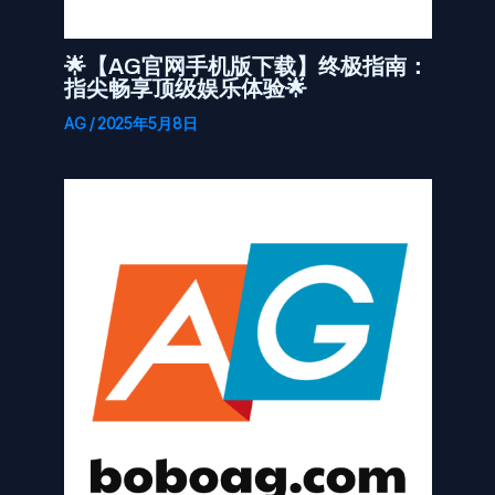
🌟【AG官网手机版下载】终极指南：
指尖畅享顶级娱乐体验🌟
AG
/
2025年5月8日