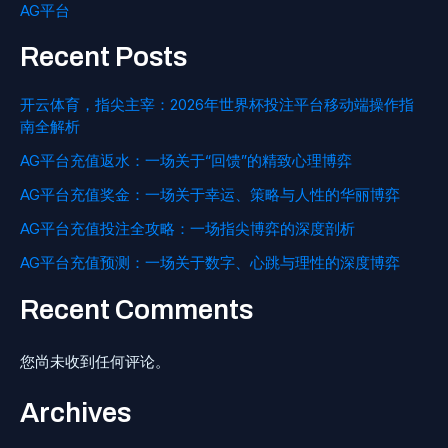
AG平台
Recent Posts
开云体育，指尖主宰：2026年世界杯投注平台移动端操作指
南全解析
AG平台充值返水：一场关于“回馈”的精致心理博弈
AG平台充值奖金：一场关于幸运、策略与人性的华丽博弈
AG平台充值投注全攻略：一场指尖博弈的深度剖析
AG平台充值预测：一场关于数字、心跳与理性的深度博弈
Recent Comments
您尚未收到任何评论。
Archives