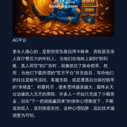
AG平台
更令人痛心的，是那些背负着信用卡账单、房租甚至亲
人医疗费压力的年轻人。当他们在地铁上刷到“秒到
账、真人荷官”的广告时，就像抓住了救命稻草。然
而，当他们下载所谓的“官方平台”并充值后，等待他们
的往往是账号冻结、客服失联，或是遭遇后台操控赔率
的“杀猪盘”。积蓄耗尽，债务雪球越滚越大，最终从天
台边缘跌入无尽的黑暗。许多人一开始只充值了小额资
金，但在“下一把就能赢回来”的侥幸心理驱使下，不断
追加投入，直到彻底失控。这种心理陷阱，远比技术漏
洞更为可怕。