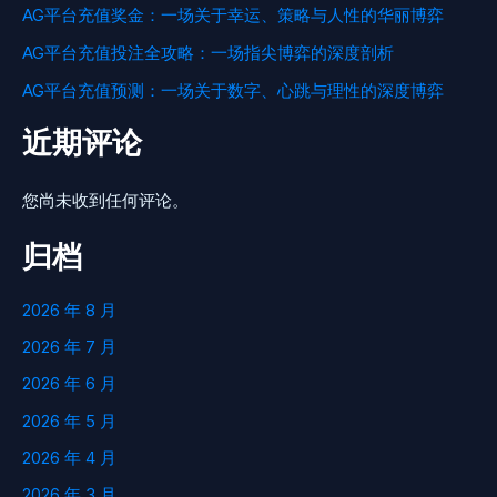
AG平台充值奖金：一场关于幸运、策略与人性的华丽博弈
AG平台充值投注全攻略：一场指尖博弈的深度剖析
AG平台充值预测：一场关于数字、心跳与理性的深度博弈
近期评论
您尚未收到任何评论。
归档
2026 年 8 月
2026 年 7 月
2026 年 6 月
2026 年 5 月
2026 年 4 月
2026 年 3 月