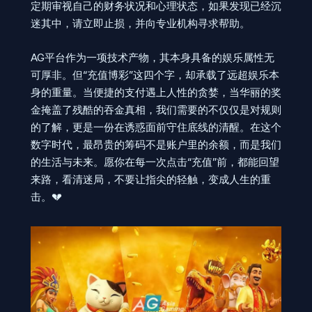
定期审视自己的财务状况和心理状态，如果发现已经沉
迷其中，请立即止损，并向专业机构寻求帮助。
AG平台作为一项技术产物，其本身具备的娱乐属性无
可厚非。但“充值博彩”这四个字，却承载了远超娱乐本
身的重量。当便捷的支付遇上人性的贪婪，当华丽的奖
金掩盖了残酷的吞金真相，我们需要的不仅仅是对规则
的了解，更是一份在诱惑面前守住底线的清醒。在这个
数字时代，最昂贵的筹码不是账户里的余额，而是我们
的生活与未来。愿你在每一次点击“充值”前，都能回望
来路，看清迷局，不要让指尖的轻触，变成人生的重
击。💔