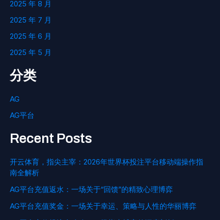
2025 年 8 月
2025 年 7 月
2025 年 6 月
2025 年 5 月
分类
AG
AG平台
Recent Posts
开云体育，指尖主宰：2026年世界杯投注平台移动端操作指
南全解析
AG平台充值返水：一场关于“回馈”的精致心理博弈
AG平台充值奖金：一场关于幸运、策略与人性的华丽博弈