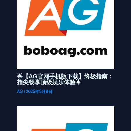
🌟【AG官网手机版下载】终极指南：
指尖畅享顶级娱乐体验🌟
AG
/
2025年5月8日