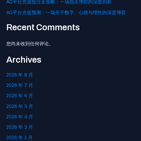
AG平台充值投注全攻略：一场指尖博弈的深度剖析
AG平台充值预测：一场关于数字、心跳与理性的深度博弈
Recent Comments
您尚未收到任何评论。
Archives
2026 年 8 月
2026 年 7 月
2026 年 6 月
2026 年 5 月
2026 年 4 月
2026 年 3 月
2026 年 2 月