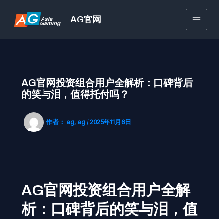
跳
MAIN
至
AG官网
MEN
内
容
AG官网投资组合用户全解析：口碑背后
的笑与泪，值得托付吗？
作者：
ag, ag
/
2025年11月6日
AG官网投资组合用户全解
析：口碑背后的笑与泪，值