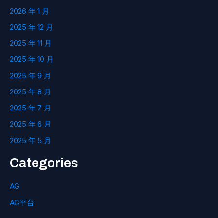
2026 年 1 月
2025 年 12 月
2025 年 11 月
2025 年 10 月
2025 年 9 月
2025 年 8 月
2025 年 7 月
2025 年 6 月
2025 年 5 月
Categories
AG
AG平台