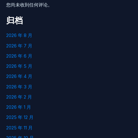
您尚未收到任何评论。
归档
2026 年 8 月
2026 年 7 月
2026 年 6 月
2026 年 5 月
2026 年 4 月
2026 年 3 月
2026 年 2 月
2026 年 1 月
2025 年 12 月
2025 年 11 月
2025 年 10 月