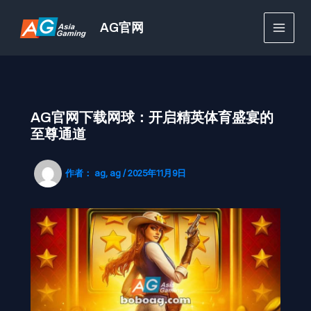
跳
MAIN
至
AG官网
MEN
内
容
AG官网下载网球：开启精英体育盛宴的
至尊通道
作者：
ag, ag
/
2025年11月9日