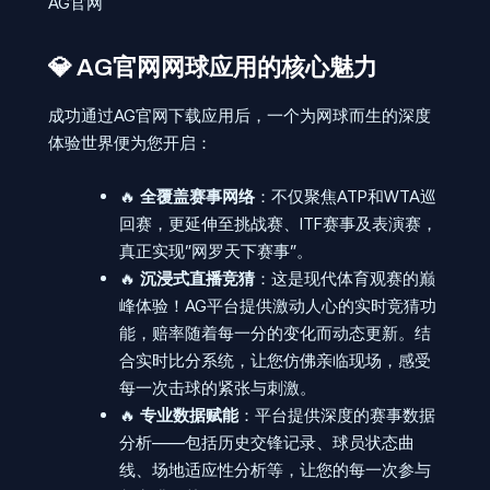
AG官网
💎 AG官网网球应用的核心魅力
成功通过AG官网下载应用后，一个为网球而生的深度
体验世界便为您开启：
🔥
全覆盖赛事网络
：不仅聚焦ATP和WTA巡
回赛，更延伸至挑战赛、ITF赛事及表演赛，
真正实现”网罗天下赛事”。
🔥
沉浸式直播竞猜
：这是现代体育观赛的巅
峰体验！AG平台提供激动人心的实时竞猜功
能，赔率随着每一分的变化而动态更新。结
合实时比分系统，让您仿佛亲临现场，感受
每一次击球的紧张与刺激。
🔥
专业数据赋能
：平台提供深度的赛事数据
分析——包括历史交锋记录、球员状态曲
线、场地适应性分析等，让您的每一次参与