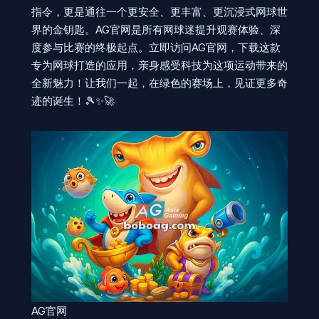
指令，更是通往一个更安全、更丰富、更沉浸式网球世
界的金钥匙。AG官网是所有网球迷提升观赛体验、深
度参与比赛的终极起点。立即访问AG官网，下载这款
专为网球打造的应用，亲身感受科技为这项运动带来的
全新魅力！让我们一起，在绿色的赛场上，见证更多奇
迹的诞生！🎾✨🚀
AG官网