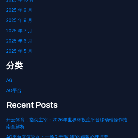
2025 年 9 月
2025 年 8 月
2025 年 7 月
2025 年 6 月
2025 年 5 月
分类
AG
AG平台
Recent Posts
开云体育，指尖主宰：2026年世界杯投注平台移动端操作指
南全解析
AG平台充值返水：一场关于“回馈”的精致心理博弈